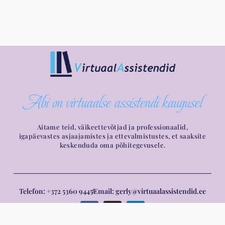
Abi on virtuaalse assistendi kaugusel
Aitame teid, väikeettevõtjad ja professionaalid,
igapäevastes asjaajamistes ja ettevalmistustes, et saaksite
keskenduda oma põhitegevusele.
Telefon: +372 5360 9445
Email: gerly@virtuaalassistendid.ee