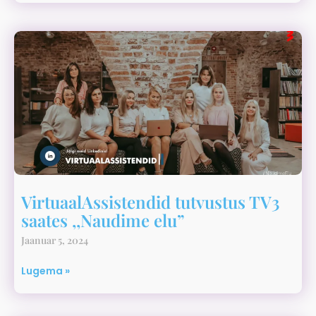
VirtuaalAssistendid tutvustus TV3
saates ,,Naudime elu”
Jaanuar 5, 2024
Lugema »