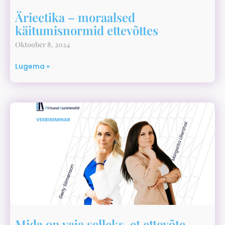
Ärieetika – moraalsed
käitumisnormid ettevõttes
Oktoober 8, 2024
Lugema »
Mida on vaja selleks, et ettevõte