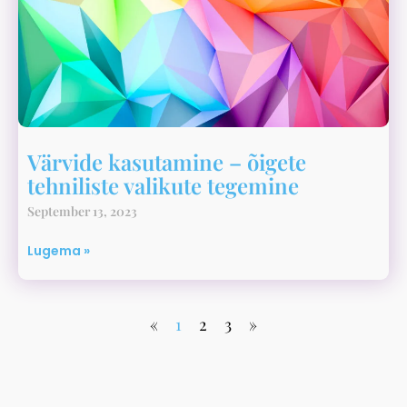
Värvide kasutamine – õigete
tehniliste valikute tegemine
September 13, 2023
Lugema »
«
1
2
3
»