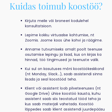
Kuidas toimub koostöö?
Kirjuta meile või broneeri kodulehel
konsultatsioon.
Lepime kokku virtuaalse kohtumise, nt
Zoomis. Joome koos ühe kohvi ja räägime.
Anname tutvumiseks omalt poolt teenuse
osutamise lepingu ja lisad, kus on kirjas ka
hinnad, töö tingimused ja teenuste valik.
Kui sul on kasutuses mõni koostöökeskkond
(nt Monday, Slack…), saab assistendi sinna
lisada ja seal koostööd teha.
Klient või assistent loob pilveteenuses (nt
Google Drive) ühise koostöö kausta, kuhu
assistent saab siis teostatud tööd teha ja
kus saab materjali vahetada. Koostöö
lõppedes saab klient assistendi juurdepääsu