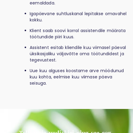
eemaldada.
Igapäevane suhtluskanal lepitakse omavahel
kokku.
Klient saab soovi korral assistendile määrata
töötundide piiri kuus.
Assistent esitab kliendile kuu viimasel päeval
üksikasjaliku väljavõtte oma töötundidest ja
tegevustest.
Uue kuu alguses koostame arve möödunud
kuu kohta, eelmise kuu viimase päeva
seisuga.
Telli meie uudiskiri ning saa aeg-