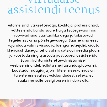
assistendi teenus
Aitame sind, väikeettevõtja, koolitaja, professionaal,
võttes enda kanda suure hulga lisategevusi, mis
röövivad sinu väärtuslikku aega ja takistavad
tegelemist oma põhitegevusega. Saame sinu eest
kujundada valmis visuaalid, loengumaterjalid, aidata
kliendisuhtlusega, teha valmis sotsiaalmeedia plaani
ja koostada ning ajastada postitused, assisteerida
Zoomi kohtumiste ettevalmistamisel,
veebiseminaridel, hallata meiliturundusplatvormi,
koostada müügikirju jpm. Meie meeskonnas on
talente erinevatest valdkondadest selleks, et
saaksime sulle veelgi paremini abiks olla.