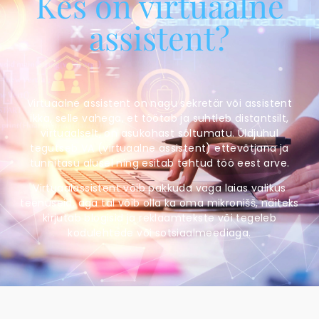
Kes on virtuaalne
assistent?
Virtuaalne assistent on nagu sekretär või assistent
ikka, selle vahega, et töötab ja suhtleb distantsilt,
virtuaalselt, on asukohast sõltumatu. Üldjuhul
tegutseb VA (virtuaalne assistent) ettevõtjana ja
tunnitasu alusel ning esitab tehtud töö eest arve.
Virtuaalassistent võib pakkuda väga laias valikus
teenuseid, aga tal võib olla ka oma mikronišš, näiteks
kirjutab blogisid ja reklaamtekste või tegeleb
kodulehtede või sotsiaalmeediaga.