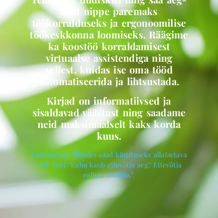
ajalt nippe paremaks
töökorralduseks ja ergonoomilise
töökeskkonna loomiseks. Räägime
ka koostöö korraldamisest
virtuaalse assistendiga ning
sellest, kuidas ise oma tööd
automatiseerida ja lihtsustada.
Kirjad on informatiivsed ja
sisaldavad väärtust ning saadame
neid maksimaalselt kaks korda
kuus.
Uudiskirjaga liitudes saad kingituseks allalaetava
PDF-faili “Kuhu kaob ettevõtja aeg? Ettevõtja
rollide analüüs”.