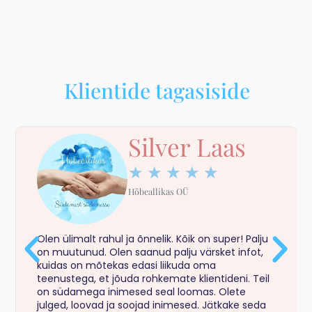
Klientide tagasiside
Silver Laas
★
★
★
★
★
Hõbeallikas OÜ
Olen ülimalt rahul ja õnnelik. Kõik on super! Palju
on muutunud. Olen saanud palju värsket infot,
kuidas on mõtekas edasi liikuda oma
teenustega, et jõuda rohkemate klientideni. Teil
on südamega inimesed seal loomas. Olete
julged, loovad ja soojad inimesed. Jätkake seda