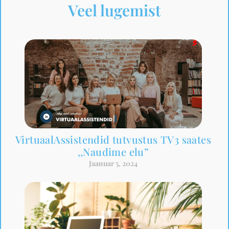
Veel lugemist
VirtuaalAssistendid tutvustus TV3 saates
,,Naudime elu”
Jaanuar 5, 2024