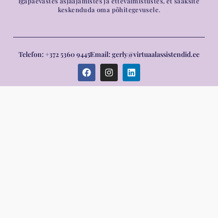
igapäevastes asjaajamistes ja ettevalmistustes, et saaksite
keskenduda oma põhitegevusele.
Telefon: +372 5360 9445
Email: gerly@virtuaalassistendid.ee