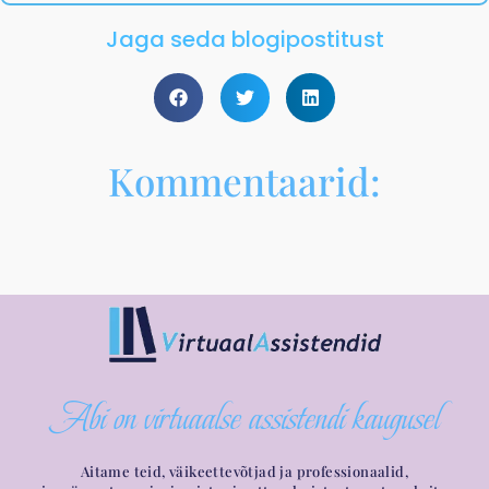
Jaga seda blogipostitust
Kommentaarid:
Abi on virtuaalse assistendi kaugusel
Aitame teid, väikeettevõtjad ja professionaalid,