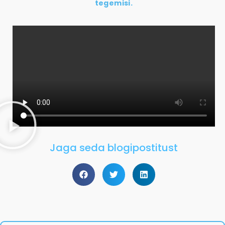
tegemisi.
Jaga seda blogipostitust