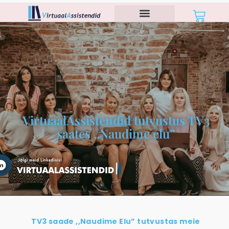
VirtuaalAssistendid tutvustus TV3
saates ,,Naudime elu”
TV3 saade ,,Naudime Elu” tutvustas meie