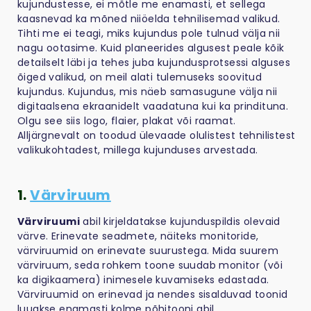
kujundustesse, ei mõtle me enamasti, et sellega
kaasnevad ka mõned niiöelda tehnilisemad valikud.
Tihti me ei teagi, miks kujundus pole tulnud välja nii
nagu ootasime. Kuid planeerides algusest peale kõik
detailselt läbi ja tehes juba kujundusprotsessi alguses
õiged valikud, on meil alati tulemuseks soovitud
kujundus. Kujundus, mis näeb samasugune välja nii
digitaalsena ekraanidelt vaadatuna kui ka prindituna.
Olgu see siis logo, flaier, plakat või raamat.
Alljärgnevalt on toodud ülevaade olulistest tehnilistest
valikukohtadest, millega kujunduses arvestada.
1.
Värviruum
Värviruumi
abil kirjeldatakse kujunduspildis olevaid
värve. Erinevate seadmete, näiteks monitoride,
värviruumid on erinevate suurustega. Mida suurem
värviruum, seda rohkem toone suudab monitor (või
ka digikaamera) inimesele kuvamiseks edastada.
Värviruumid on erinevad ja nendes sisalduvad toonid
luuakse enamasti kolme põhitooni abil.