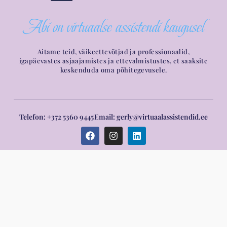
Abi on virtuaalse assistendi kaugusel
Aitame teid, väikeettevõtjad ja professionaalid,
igapäevastes asjaajamistes ja ettevalmistustes, et saaksite
keskenduda oma põhitegevusele.
Telefon: +372 5360 9445
Email: gerly@virtuaalassistendid.ee