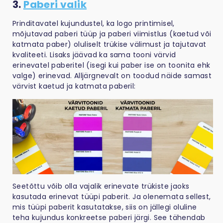
3.
Paberi valik
Prinditavatel kujundustel, ka logo printimisel,
mõjutavad paberi tüüp ja paberi viimistlus (kaetud või
katmata paber) oluliselt trükise välimust ja tajutavat
kvaliteeti. Lisaks jäävad ka sama tooni värvid
erinevatel paberitel (isegi kui paber ise on toonita ehk
valge) erinevad. Alljärgnevalt on toodud näide samast
värvist kaetud ja katmata paberil:
Seetõttu võib olla vajalik erinevate trükiste jaoks
kasutada erinevat tüüpi paberit. Ja olenemata sellest,
mis tüüpi paberit kasutatakse, siis on jällegi oluline
teha kujundus konkreetse paberi järgi. See tähendab