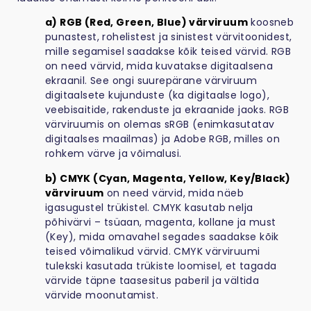
a) RGB (Red, Green, Blue) värviruum
koosneb
punastest, rohelistest ja sinistest värvitoonidest,
mille segamisel saadakse kõik teised värvid. RGB
on need värvid, mida kuvatakse digitaalsena
ekraanil. See ongi suurepärane värviruum
digitaalsete kujunduste (ka digitaalse logo),
veebisaitide, rakenduste ja ekraanide jaoks. RGB
värviruumis on olemas sRGB (enimkasutatav
digitaalses maailmas) ja Adobe RGB, milles on
rohkem värve ja võimalusi.
b) CMYK (Cyan, Magenta, Yellow, Key/Black)
värviruum
on need värvid, mida näeb
igasugustel trükistel. CMYK kasutab nelja
põhivärvi – tsüaan, magenta, kollane ja must
(Key), mida omavahel segades saadakse kõik
teised võimalikud värvid. CMYK värviruumi
tulekski kasutada trükiste loomisel, et tagada
värvide täpne taasesitus paberil ja vältida
värvide moonutamist.