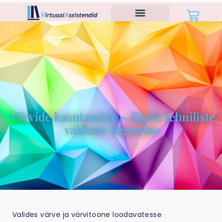
Värvide kasutamine – õigete tehniliste
valikute tegemine
Valides värve ja värvitoone loodavatesse