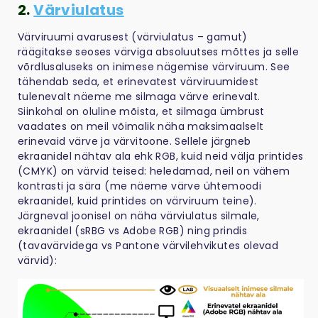
2.
Värviulatus
Värviruumi avarusest (värviulatus – gamut)
räägitakse seoses värviga absoluutses mõttes ja selle
võrdlusaluseks on inimese nägemise värviruum. See
tähendab seda, et erinevatest värviruumidest
tulenevalt näeme me silmaga värve erinevalt.
Siinkohal on oluline mõista, et silmaga ümbrust
vaadates on meil võimalik näha maksimaalselt
erinevaid värve ja värvitoone. Sellele järgneb
ekraanidel nähtav ala ehk RGB, kuid neid välja printides
(CMYK) on värvid teised: heledamad, neil on vähem
kontrasti ja sära (me näeme värve ühtemoodi
ekraanidel, kuid printides on värviruum teine).
Järgneval joonisel on näha värviulatus silmale,
ekraanidel (sRBG vs Adobe RGB) ning prindis
(tavavärvidega vs Pantone värvilehvikutes olevad
värvid):