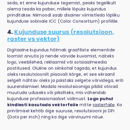
seda, et enne kujunduse tegemist, peaks tegelikult
olema teada ka paber, millele lõpuks kujundus
prinditakse. Niimoodi saab disainer viimistleda lõpliku
kujunduse sobivale ICC (Color Consortium) profiilile.
4.
Kujunduse suurus (resolutsioon,
raster vs vektor)
Digitaalne kujundus hõlmab graafiliste elementide
loomist arvutis ja nende värvide kuvamist, näiteks
logo, veebilehed, reklaamid või sotsiaalmeedia
postitused. Oluline on siinkohal tagada, et kujundus
oleks resolutsioonilt piisavalt kõrge, et see ekraanil
selgelt nähtav oleks ja paistaks selgete värvidega, eriti
suurendamisel. Madala resolutsiooniga pildid võivad
muutuda uduseks või piksliteks, mis vähendab
kujunduse professionaalset välimust.
Logo puhul
kindlasti kasutada vektorfaile
mitte
rasterfaile
. Ka
printimisel kehtib õige suuruse, resolutsiooni ja DPI
(Dots per inch) ning ka õige värviruumi nõue.