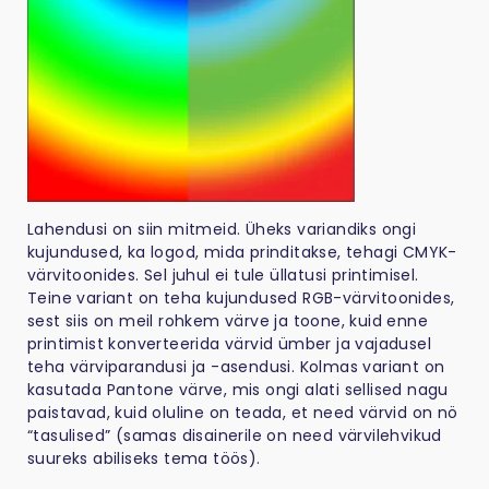
Lahendusi on siin mitmeid. Üheks variandiks ongi
kujundused, ka logod, mida prinditakse, tehagi CMYK-
värvitoonides. Sel juhul ei tule üllatusi printimisel.
Teine variant on teha kujundused RGB-värvitoonides,
sest siis on meil rohkem värve ja toone, kuid enne
printimist konverteerida värvid ümber ja vajadusel
teha värviparandusi ja -asendusi. Kolmas variant on
kasutada Pantone värve, mis ongi alati sellised nagu
paistavad, kuid oluline on teada, et need värvid on nö
“tasulised” (samas disainerile on need värvilehvikud
suureks abiliseks tema töös).