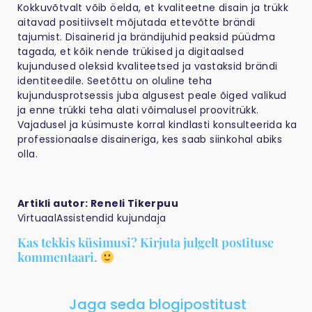
Kokkuvõtvalt võib öelda, et kvaliteetne disain ja trükk
aitavad positiivselt mõjutada ettevõtte brändi
tajumist. Disainerid ja brändijuhid peaksid püüdma
tagada, et kõik nende trükised ja digitaalsed
kujundused oleksid kvaliteetsed ja vastaksid brändi
identiteedile. Seetõttu on oluline teha
kujundusprotsessis juba algusest peale õiged valikud
ja enne trükki teha alati võimalusel proovitrükk.
Vajadusel ja küsimuste korral kindlasti konsulteerida ka
professionaalse disaineriga, kes saab siinkohal abiks
olla.
Artikli autor: Reneli Tikerpuu
VirtuaalAssistendid kujundaja
Kas tekkis küsimusi? Kirjuta julgelt postituse
kommentaari.
Jaga seda blogipostitust