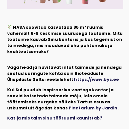
NASA soovitab kasvatada 85 m² ruumis
vähemalt 8-9 keskmise suurusega toataime. Mitu
toataime kasvab Sinu kontoris ja kas tegemist on
taimedega, mis muudavad õhu puhtamaks ja
kvaliteetsemaks?
Väga head ja huvitavat infot taimede ja nendega
seotud uuringute kohta sain Bioteaduste
Üliõpilaste Seltsi veebilehelt
https://www.bys.ee
Kui Sul puudub inspireeriva vaatega kontor ja
soovid katsetada taimede mõju, leia omale
töötamiseks nurgake näiteks Tartus asuvas
uskumatult ägedas kohas
Plantarium by Jardin
.
Kas ja mis taim sinu tööruumi kaunistab?