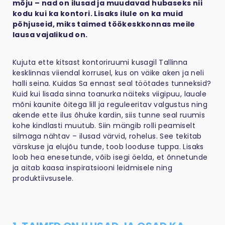
mõju – nad on ilusad ja muudavad hubaseks nii
kodu kui ka kontori. Lisaks ilule on ka muid
põhjuseid, miks taimed töökeskkonnas meile
lausa vajalikud on.
Kujuta ette kitsast kontoriruumi kusagil Tallinna
kesklinnas viiendal korrusel, kus on väike aken ja neli
halli seina. Kuidas Sa ennast seal töötades tunneksid?
Kuid kui lisada sinna toanurka näiteks viigipuu, lauale
mõni kaunite õitega lill ja reguleeritav valgustus ning
akende ette ilus õhuke kardin, siis tunne seal ruumis
kohe kindlasti muutub. Siin mängib rolli peamiselt
silmaga nähtav – ilusad värvid, rohelus. See tekitab
värskuse ja elujõu tunde, toob looduse tuppa. Lisaks
loob hea enesetunde, võib isegi öelda, et õnnetunde
ja aitab kaasa inspiratsiooni leidmisele ning
produktiivsusele.