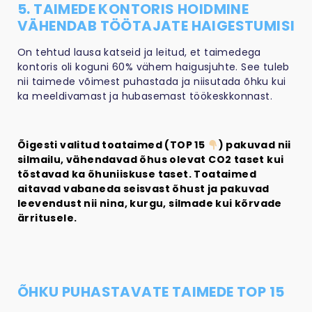
5. TAIMEDE KONTORIS HOIDMINE
VÄHENDAB TÖÖTAJATE HAIGESTUMISI
On tehtud lausa katseid ja leitud, et taimedega
kontoris oli koguni 60% vähem haigusjuhte. See tuleb
nii taimede võimest puhastada ja niisutada õhku kui
ka meeldivamast ja hubasemast töökeskkonnast.
Õigesti valitud toataimed (TOP 15
) pakuvad nii
silmailu, vähendavad õhus olevat CO2 taset kui
tõstavad ka õhuniiskuse taset. Toataimed
aitavad vabaneda seisvast õhust ja pakuvad
leevendust nii nina, kurgu, silmade kui kõrvade
ärritusele.
ÕHKU PUHASTAVATE TAIMEDE TOP 15