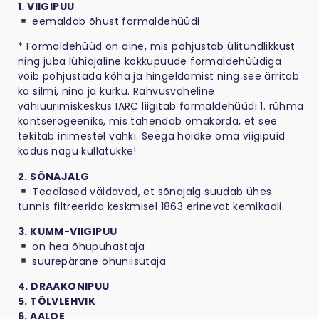
1. VIIGIPUU
eemaldab õhust formaldehüüdi
* Formaldehüüd on aine, mis põhjustab ülitundlikkust
ning juba lühiajaline kokkupuude formaldehüüdiga
võib põhjustada köha ja hingeldamist ning see ärritab
ka silmi, nina ja kurku. Rahvusvaheline
vähiuurimiskeskus IARC liigitab formaldehüüdi 1. rühma
kantserogeeniks, mis tähendab omakorda, et see
tekitab inimestel vähki. Seega hoidke oma viigipuid
kodus nagu kullatükke!
2. SÕNAJALG
Teadlased väidavad, et sõnajalg suudab ühes
tunnis filtreerida keskmisel 1863 erinevat kemikaali.
3. KUMM-VIIGIPUU
on hea õhupuhastaja
suurepärane õhuniisutaja
4. DRAAKONIPUU
5. TÕLVLEHVIK
6. AALOE