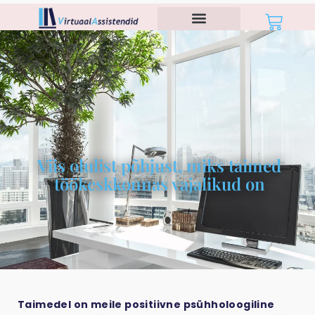
Viis olulist põhjust, miks taimed
töökeskkonnas vajalikud on
Taimedel on meile positiivne psühholoogiline