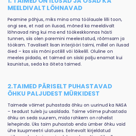
1. TAIMED ON ILUSAD JA OSAD KA
MEELDIVALT LÕHNAVAD
Peamine põhjus, miks mina oma töölauale lilli toon,
ongi see, et nad on ilusad, mõned ka meeldivalt
lõhnavad ning kui ma end töökeskkonnas hästi
tunnen, siis olen paremini meelestatud, rõõmsam ja
töökam. Tavaliselt lisan interjööri taimi, millel on ilusad
õied – kas siis mõni potilill või lõikelill. Oluline on
meeles pidada, et taimed on siiski palju enamat kui
kaunistus, seda ka õiteta taimed.
2.TAIMED PÄRISELT PUHASTAVAD
ÕHKU PALJUDEST MÜRKIDEST
Taimede võimet puhastada õhku on uurinud ka NASA
– teadust tuleb ju usaldada. Taime võime puhastada
õhku on seda suurem, mida rohkem on rohelist
lehepinda. Üks taim puhastab enda ümber õhku vaid
ühe kuupmeetri ulatuses. Eelnevalt kirjeldatud