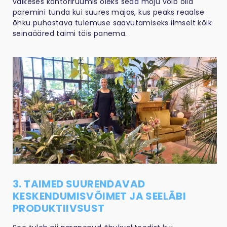
väikeses kontoriruumis oleks seda mõju võib olla
paremini tunda kui suures majas, kus peaks reaalse
õhku puhastava tulemuse saavutamiseks ilmselt kõik
seinaääred taimi täis panema.
3. TAIMED SUURENDAVAD
KESKENDUMISVÕIMET JA SEELÄBI
PRODUKTIIVSUST