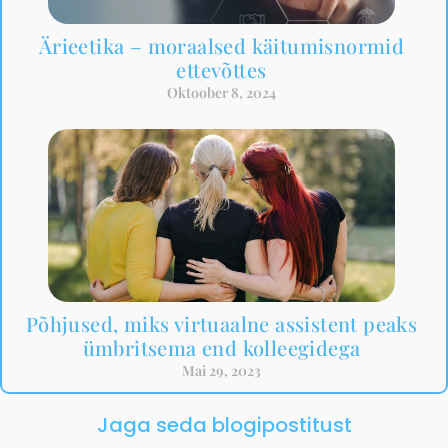
Ärieetika – moraalsed käitumisnormid
ettevõttes
Oktoober 8, 2024
Põhjused, miks virtuaalne assistent peaks
ümbritsema end kolleegidega
Mai 29, 2023
Jaga seda blogipostitust