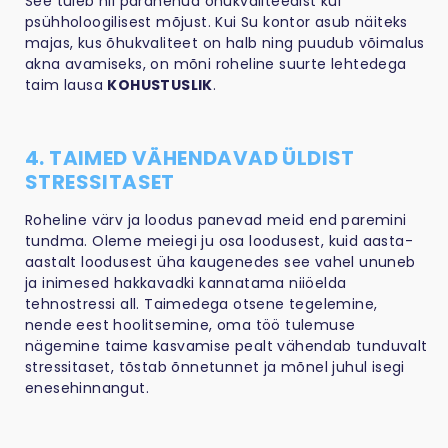
See tuleb nii paranenud õhukvaliteedist kui
psühholoogilisest mõjust. Kui Su kontor asub näiteks
majas, kus õhukvaliteet on halb ning puudub võimalus
akna avamiseks, on mõni roheline suurte lehtedega
taim lausa
KOHUSTUSLIK
.
4. TAIMED VÄHENDAVAD ÜLDIST
STRESSITASET
Roheline värv ja loodus panevad meid end paremini
tundma. Oleme meiegi ju osa loodusest, kuid aasta-
aastalt loodusest üha kaugenedes see vahel ununeb
ja inimesed hakkavadki kannatama niiöelda
tehnostressi all. Taimedega otsene tegelemine,
nende eest hoolitsemine, oma töö tulemuse
nägemine taime kasvamise pealt vähendab tunduvalt
stressitaset, tõstab õnnetunnet ja mõnel juhul isegi
enesehinnangut.