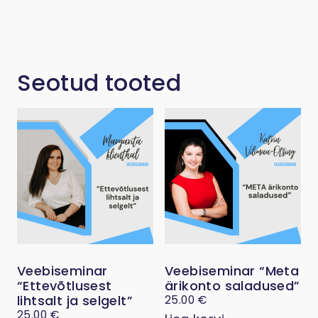
Seotud tooted
Veebiseminar
Veebiseminar “Meta
“Ettevõtlusest
ärikonto saladused”
lihtsalt ja selgelt”
25.00
€
25.00
€