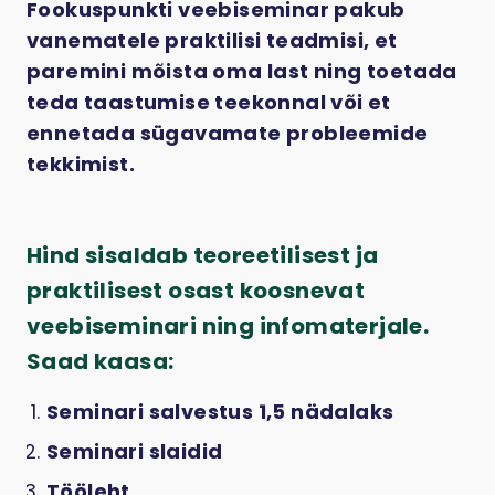
Fookuspunkti veebiseminar pakub
vanematele praktilisi teadmisi, et
paremini mõista oma last ning toetada
teda taastumise teekonnal või et
ennetada sügavamate probleemide
tekkimist.
Hind sisaldab teoreetilisest ja
praktilisest osast koosnevat
veebiseminari ning infomaterjale.
Saad kaasa:
Seminari salvestus 1,5 nädalaks
Seminari slaidid
Tööleht