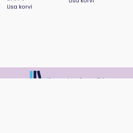
Lisa korvi
Lisa korvi
Abi on virtuaalse assistendi kaugusel
Aitame teid, väikeettevõtjad ja professionaalid,
igapäevastes asjaajamistes ja ettevalmistustes, et saaksite
keskenduda oma põhitegevusele.