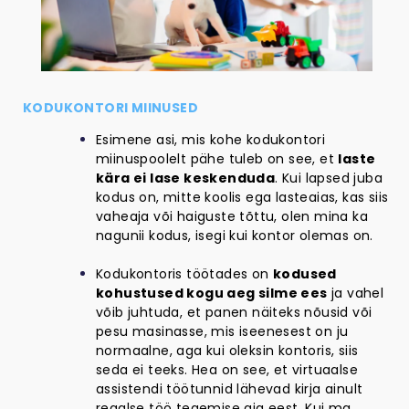
KODUKONTORI MIINUSED
Esimene asi, mis kohe kodukontori
miinuspoolelt pähe tuleb on see, et
laste
kära ei lase keskenduda
. Kui lapsed juba
kodus on, mitte koolis ega lasteaias, kas siis
vaheaja või haiguste tõttu, olen mina ka
nagunii kodus, isegi kui kontor olemas on.
Kodukontoris töötades on
kodused
kohustused kogu aeg silme ees
ja vahel
võib juhtuda, et panen näiteks nõusid või
pesu masinasse, mis iseenesest on ju
normaalne, aga kui oleksin kontoris, siis
seda ei teeks. Hea on see, et virtuaalse
assistendi töötunnid lähevad kirja ainult
reaalse töö tegemise aja eest. Kui ma