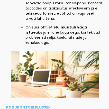
soovivad hoopis minu tähelepanu. Kontoris
töötades on ajakasutus efektiivsem ja ei
teki seda tunnet, et õhtul on vaja veel
arvuti lahti teha.
On suur oht, et
elu muutub väga
istuvaks
ja ei lähe kaua aega, kui tekivad
probleemid selja, kaela, silmade ja
kehakaaluga.
KODUKONTORI PLUSSID