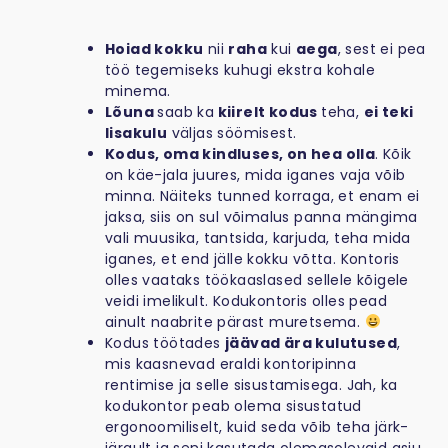
Hoiad kokku
nii
raha
kui
aega
, sest ei pea
töö tegemiseks kuhugi ekstra kohale
minema.
Lõuna
saab ka
kiirelt kodus
teha,
ei teki
lisakulu
väljas söömisest.
Kodus, oma kindluses, on hea olla
. Kõik
on käe-jala juures, mida iganes vaja võib
minna. Näiteks tunned korraga, et enam ei
jaksa, siis on sul võimalus panna mängima
vali muusika, tantsida, karjuda, teha mida
iganes, et end jälle kokku võtta. Kontoris
olles vaataks töökaaslased sellele kõigele
veidi imelikult. Kodukontoris olles pead
ainult naabrite pärast muretsema.
Kodus töötades
jäävad ära kulutused
,
mis kaasnevad eraldi kontoripinna
rentimise ja selle sisustamisega. Jah, ka
kodukontor peab olema sisustatud
ergonoomiliselt, kuid seda võib teha järk-
järgult ja seni kasutada olemasolevaid asju.