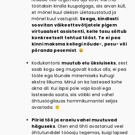
töötaksin kindla kuupalgaga, siis arvan küll,
et mõnel kuul oleksin ületasustatud ja
mõnel kuul vastupidi.
Seega, kindlasti
soovitan väikeettevõtjatele pigem
virtuaalset assistenti, kelle tasu sõltub
konkreetselt tehtud tööst. Te ei pea
kinni maksma kellegi nõude-, pesu- või
põranda pesemist
.
Kodukontoris
muutub elu üksluiseks
, sest
saab kogu aeg mugavalt kodus olla, ei pea
tööle ega lõunale minemiseks kuhugi
ekstra liikuma. Minul on ka lasteaed kohe
akna all. Kui lapsi pole vaja kooli ega
lasteaeda saata, siis võibki end vahel
õhtusöögilauas hommikumantel seljas
avastada.
Piirid töö ja eraelu vahel muutuvad
häguseks
. Olen end tihti avastanud veel
õhtutundidel tööasju tegemas, kuigi lapsed