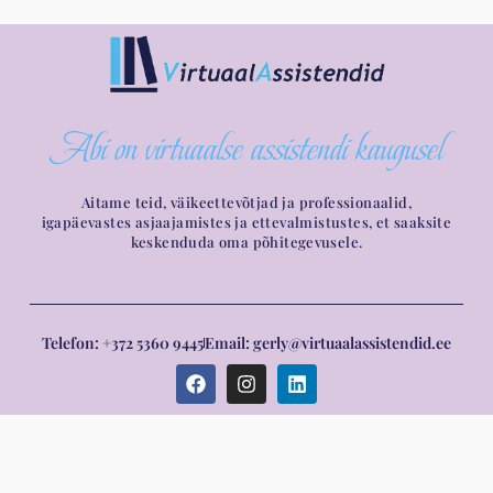
Abi on virtuaalse assistendi kaugusel
Aitame teid, väikeettevõtjad ja professionaalid,
igapäevastes asjaajamistes ja ettevalmistustes, et saaksite
keskenduda oma põhitegevusele.
Telefon: +372 5360 9445
Email: gerly@virtuaalassistendid.ee