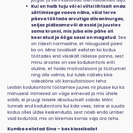
Kui on halb tuju või ei viitsi lihtsalt enda
sättimisega vaeva näha, võid terve
päeva töötada arvutiga diivaninurgas,
seljas pidžaama või dressid ja juustes
sama krunni, mis juba eile pähe oli
keeratud ja ööga sassi on magatud
. See
on täiesti normaalne, et niisuguseid päevi
ka on. Mina tavaliselt eelistan ka kodus
töötades end viisakalt riidesse panna, sest
minu arvates on see kodukontoris eriti
oluline, et hoida motivatsiooni ja töötunnet
ning olla valmis, kui tuleb näiteks kiire
videokõne või konsultatsioon teha.
Leidsin kodukontoris töötamise juures nii plusse kui ka
miinuseid. Inimesed on väga erinevad ja mis ühele
sobib, ei pruugi teisele absoluutselt sobida. Mõni
tunneb end kodukontoris kui kala vees, teine ei suuda
kodus olles üldse keskenduda, sest näeb enda ümber
vaid kodutöid, mis on kiiremas korras vaja ära teha.
Kumba eelistad Sina – kas klassikalist