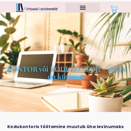
KONTOR või KODUKONTOR – selles
on küsimus
Kodukontoris töötamine muutub üha levinumaks