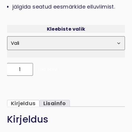
jälgida seatud eesmärkide elluviimist.
Kleebiste valik
Lisa korvi
Märkmiku "Sinu assistent" 2025 planeerimise
Kirjeldus
Lisainfo
Kirjeldus