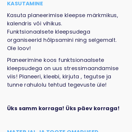
KASUTAMINE
Kasuta planeerimise kleepse märkmikus,
kalendris või vihikus.
Funktsionaalsete kleepsudega
organiseerid hõlpsamini ning selgemalt.
Ole loov!
Planeerimine koos funktsionaalsete
kleepsudega on uus stressimaandamise
viis! Planeeri, kleebi, kirjuta , tegutse ja
tunne rahulolu tehtud tegevuste üle!
Üks samm korraga! Üks päev korraga!
MATERJAL JA TOOTE OMADUSED