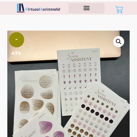
-
43%