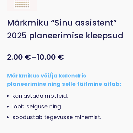
Märkmiku “Sinu assistent”
2025 planeerimise kleepsud
Hinnavahemik: 2.0
2.00
€
–
10.00
€
Märkmikus või/ja kalendris
planeerimine ning selle täitmine aitab:
korrastada mõtteid,
loob selguse ning
soodustab tegevusse minemist.