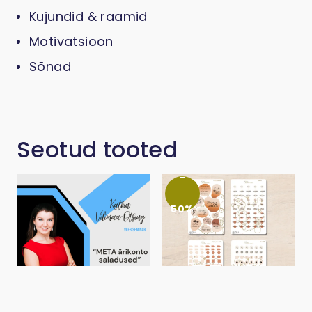
Kujundid & raamid
Motivatsioon
Sõnad
Seotud tooted
-
50%