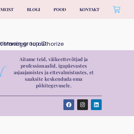
MEIST
BLOGI
POOD
KONTAKT
Aitame teid, väikeettevõtjad ja
professionaalid, igapäevastes
l
asjaajamistes ja ettevalmistustes, et
saaksite keskenduda oma
põhitegevusele.