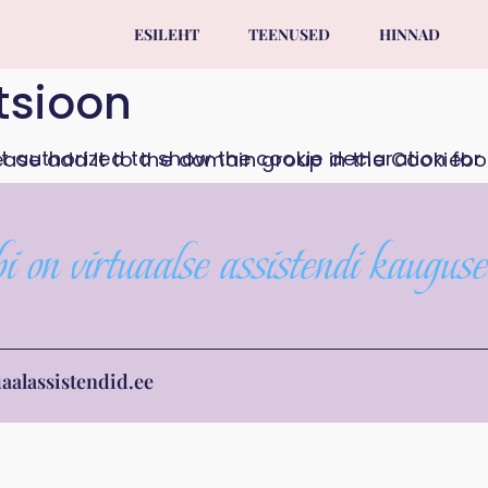
ESILEHT
TEENUSED
HINNAD
tsioon
on virtuaalse assistendi kauguse
aalassistendid.ee