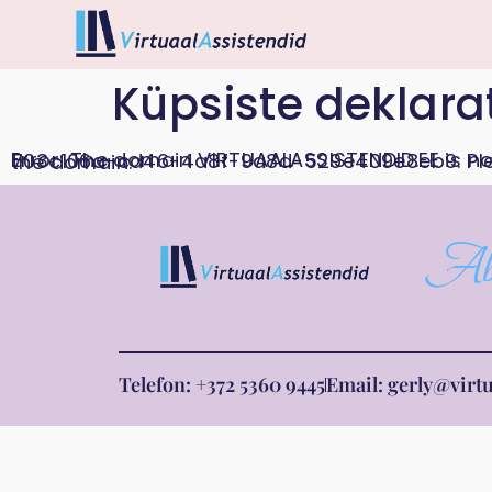
Küpsiste deklara
Error: The domain VIRTUAALASSISTENDID.EE is not authorized to show the cookie declaration for domain group ID 703c106a-cd46-4a8f-9a8d-529e409e8eb9. Please add it to the domain group in the Cookiebot Manager to authorize the domain.
Abi 
Telefon: +372 5360 9445
Email: gerly@virtu