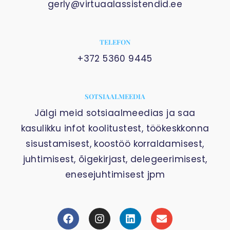
gerly@virtuaalassistendid.ee
TELEFON
+372 5360 9445
SOTSIAALMEEDIA
Jälgi meid sotsiaalmeedias ja saa
kasulikku infot koolitustest, töökeskkonna
sisustamisest, koostöö korraldamisest,
juhtimisest, õigekirjast, delegeerimisest,
enesejuhtimisest jpm